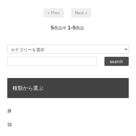
« Prev
Next »
5
1-5
商品中
商品
種類から選ぶ
豚
鶏