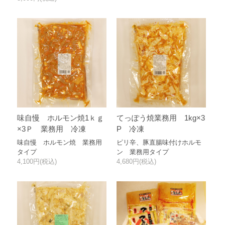
味自慢 ホルモン焼1ｋｇ
てっぽう焼業務用 1kg×3
×3Ｐ 業務用 冷凍
P 冷凍
味自慢 ホルモン焼 業務用
ピリ辛、豚直腸味付けホルモ
タイプ
ン 業務用タイプ
4,100円(税込)
4,680円(税込)